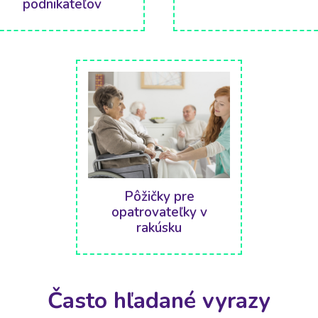
podnikateľov
Pôžičky pre
opatrovateľky v
rakúsku
Často hľadané vyrazy