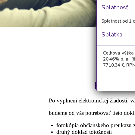
Splatnosť
Splatnosť od 1 
Splátka
Celková výška
20.46
% p. a. (
7710.34
€, RPM
Pôžičky 
Po vyplnení elektronickej žiadosti,
budeme od vás potrebovať tieto dokl
fotokópia občianskeho preukazu z
druhý doklad totožnosti