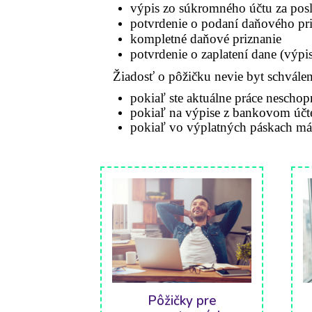
výpis zo súkromného účtu za posl
potvrdenie o podaní daňového pr
kompletné daňové priznanie
potvrdenie o zaplatení dane (výpi
Žiadosť o pôžičku nevie byt schvále
pokia
ľ
ste aktuálne práce nescho
pokiaľ na výpise z bankovom účt
pokiaľ vo výplatných páskach má
Pôžičky pre