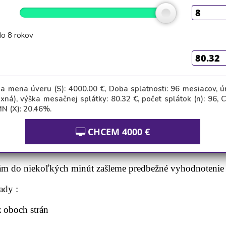
do 8 rokov
 a mena úveru (S):
4000.00
€, Doba splatnosti:
96
mesiacov, ú
fixná), výška mesačnej splátky:
80.32
€, počet splátok (n):
96
, 
N (X):
20.46
%.
CHCEM
4000
€
pre opatrovateľky v rakúsku n
 vám do niekoľkých minút zašleme predbežné vyhodnotenie 
ady :
 oboch strán