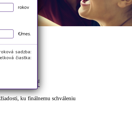
rokov
€/mes.
roková sadzba:
Celková čiastka:
a živnosť
žiadosti, ku finálnemu schváleniu