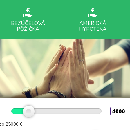
BEZÚČELOVÁ
AMERICKÁ
PÔŽIČKA
HYPOTÉKA
do 25000 €