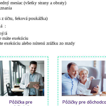
edný mesiac (všetky strany a obraty)
iznania
s z účtu, šeková poukážka)
ná :
pný
/á
e máte exekúciu
te exekúciu alebo nútenú zrážku zo mzdy
Pôžička pre
Pôžičky pre dôchodc